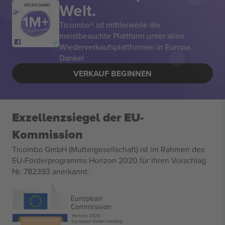
Welt.
VIELEN DANK!
Ticombo® ist mittlerweile die
meistbesuchte Plattform unter allen
Wiederverkaufsplattformen in Europa.
Danke!
VERKAUF BEGINNEN
Exzellenzsiegel der EU-
Kommission
Ticombo GmbH (Muttergesellschaft) ist im Rahmen des
EU-Förderprogramms Horizon 2020 für ihren Vorschlag
Nr. 782393 anerkannt.