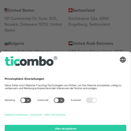
United States
Switzerland
131 Continental Dr, Suite 305,
Dorfstrasse 52a, 6390
Newark, Delaware 19713, United
Engelberg, Switzerland
States
Bulgaria
United Arab Emirates
Regus Sofia City West, bul
UAE Dubai Silicon Oasis, DDP
Totleben 53-55, 1606 Sofia,
Building A1, Office 302, Dubai,
Bulgaria
United Arab Emirates
Mexico
Av Chapultepec 360, Roma
Norte, Cuauhtémoc, 06700
Ciudad de México, CDMX,
Mexico
Die juristische Person des Plattformanbieters kann je nach
Standort, Veranstaltung und/oder Domäne variieren. Weitere
Informationen finden Sie auf der jeweiligen Veranstaltungsseite, im
Impressum und in den Allgemeinen Geschäftsbedingungen.,