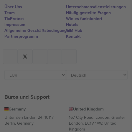
Über Uns
Unternehmensdienstleistungen
Team
Häufig gestellte Fragen
TixProtect
Wie es funktioniert
Impressum
Hotels
Allgemeine Geschäftsbedingungen
WM-Hub
Partnerprogramm
Kontakt
Büros und Support
Germany
United Kingdom
Unter den Linden 24, 10117
167 City Road, London, Greater
Berlin, Germany
London, EC1V 1AW, United
Kingdom