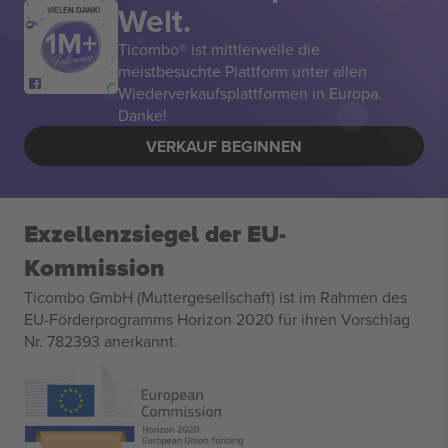
Welt.
VIELEN DANK!
Ticombo® ist mittlerweile die
meistbesuchte Plattform unter allen
Wiederverkaufsplattformen in Europa.
Danke!
VERKAUF BEGINNEN
Exzellenzsiegel der EU-
Kommission
Ticombo GmbH (Muttergesellschaft) ist im Rahmen des
EU-Förderprogramms Horizon 2020 für ihren Vorschlag
Nr. 782393 anerkannt.