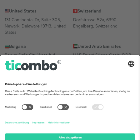
United States
Switzerland
131 Continental Dr, Suite 305,
Dorfstrasse 52a, 6390
Newark, Delaware 19713, United
Engelberg, Switzerland
States
Bulgaria
United Arab Emirates
Regus Sofia City West, bul
UAE Dubai Silicon Oasis, DDP
Totleben 53-55, 1606 Sofia,
Building A1, Office 302, Dubai,
Bulgaria
United Arab Emirates
Mexico
Av Chapultepec 360, Roma
Norte, Cuauhtémoc, 06700
Ciudad de México, CDMX,
Mexico
Die juristische Person des Plattformanbieters kann je nach
Standort, Veranstaltung und/oder Domäne variieren. Weitere
Informationen finden Sie auf der jeweiligen Veranstaltungsseite, im
Impressum und in den Allgemeinen Geschäftsbedingungen.,