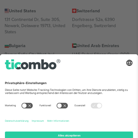
United States
Switzerland
131 Continental Dr, Suite 305,
Dorfstrasse 52a, 6390
Newark, Delaware 19713, United
Engelberg, Switzerland
States
Bulgaria
United Arab Emirates
Regus Sofia City West, bul
UAE Dubai Silicon Oasis, DDP
Totleben 53-55, 1606 Sofia,
Building A1, Office 302, Dubai,
Bulgaria
United Arab Emirates
Mexico
Av Chapultepec 360, Roma
Norte, Cuauhtémoc, 06700
Ciudad de México, CDMX,
Mexico
Die juristische Person des Plattformanbieters kann je nach
Standort, Veranstaltung und/oder Domäne variieren. Weitere
Informationen finden Sie auf der jeweiligen Veranstaltungsseite, im
Impressum und in den Allgemeinen Geschäftsbedingungen.,