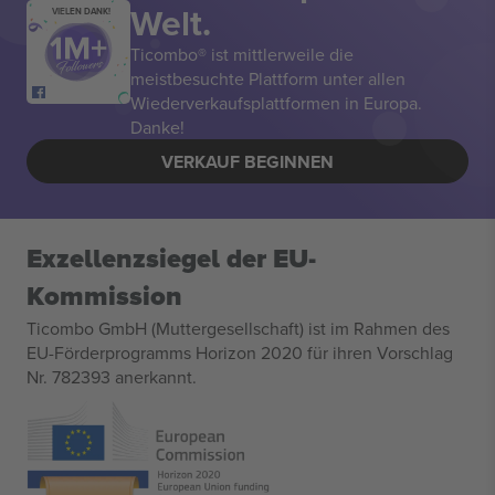
Welt.
VIELEN DANK!
Ticombo® ist mittlerweile die
meistbesuchte Plattform unter allen
Wiederverkaufsplattformen in Europa.
Danke!
VERKAUF BEGINNEN
Exzellenzsiegel der EU-
Kommission
Ticombo GmbH (Muttergesellschaft) ist im Rahmen des
EU-Förderprogramms Horizon 2020 für ihren Vorschlag
Nr. 782393 anerkannt.