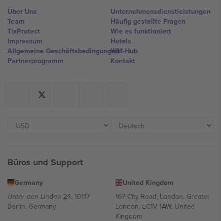
Über Uns
Unternehmensdienstleistungen
Team
Häufig gestellte Fragen
TixProtect
Wie es funktioniert
Impressum
Hotels
Allgemeine Geschäftsbedingungen
WM-Hub
Partnerprogramm
Kontakt
Büros und Support
Germany
United Kingdom
Unter den Linden 24, 10117
167 City Road, London, Greater
Berlin, Germany
London, EC1V 1AW, United
Kingdom