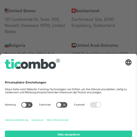
United States
Switzerland
131 Continental Dr, Suite 305,
Dorfstrasse 52a, 6390
Newark, Delaware 19713, United
Engelberg, Switzerland
States
Bulgaria
United Arab Emirates
Regus Sofia City West, bul
UAE Dubai Silicon Oasis, DDP
Totleben 53-55, 1606 Sofia,
Building A1, Office 302, Dubai,
Bulgaria
United Arab Emirates
Mexico
Av Chapultepec 360, Roma
Norte, Cuauhtémoc, 06700
Ciudad de México, CDMX,
Mexico
Die juristische Person des Plattformanbieters kann je nach
Standort, Veranstaltung und/oder Domäne variieren. Weitere
Informationen finden Sie auf der jeweiligen Veranstaltungsseite, im
Impressum und in den Allgemeinen Geschäftsbedingungen.,