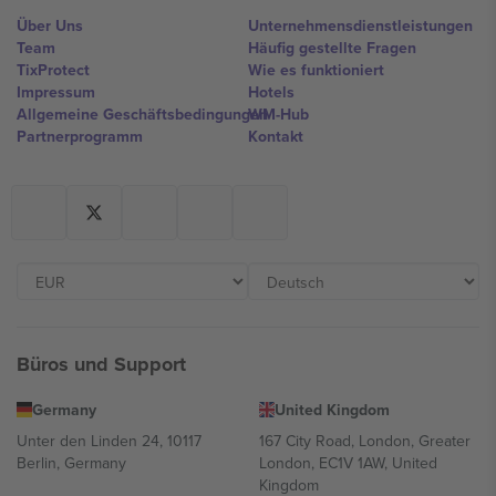
Über Uns
Unternehmensdienstleistungen
Team
Häufig gestellte Fragen
TixProtect
Wie es funktioniert
Impressum
Hotels
Allgemeine Geschäftsbedingungen
WM-Hub
Partnerprogramm
Kontakt
Büros und Support
Germany
United Kingdom
Unter den Linden 24, 10117
167 City Road, London, Greater
Berlin, Germany
London, EC1V 1AW, United
Kingdom