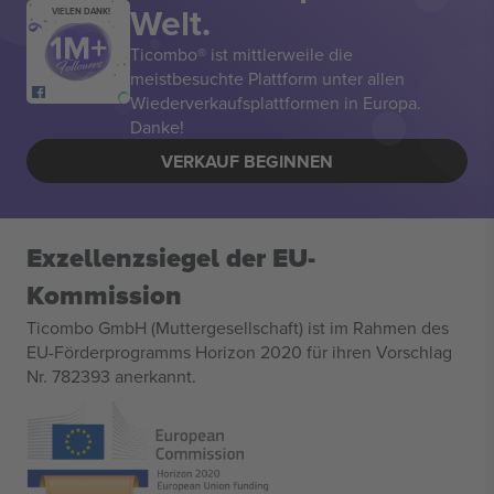
Welt.
VIELEN DANK!
Ticombo® ist mittlerweile die
meistbesuchte Plattform unter allen
Wiederverkaufsplattformen in Europa.
Danke!
VERKAUF BEGINNEN
Exzellenzsiegel der EU-
Kommission
Ticombo GmbH (Muttergesellschaft) ist im Rahmen des
EU-Förderprogramms Horizon 2020 für ihren Vorschlag
Nr. 782393 anerkannt.