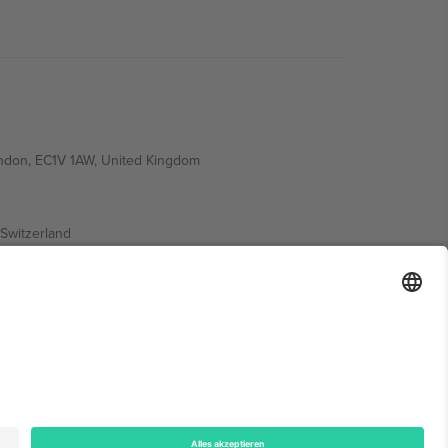
ondon, EC1V 1AW, United Kingdom
Switzerland
ding A1, Office 302, Dubai, United Arab Emirates
onen finden Sie auf der jeweiligen Veranstaltungsseite,
n.