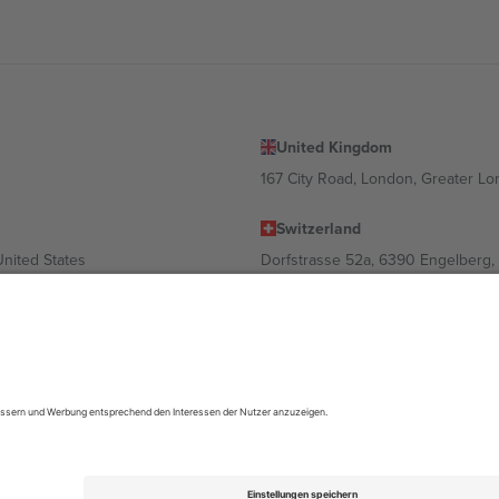
United Kingdom
167 City Road, London, Greater L
Switzerland
United States
Dorfstrasse 52a, 6390 Engelberg, 
United Arab Emirates
ulgaria
UAE Dubai Silicon Oasis, DDP Buil
 Ciudad de México, CDMX, Mexico
ach Standort, Veranstaltung und/oder Domäne variieren. Weitere Informati
gungen.,
Impressum
und
AGBs.
© 2026 Ticombo. Alle Rechte vorbehalte