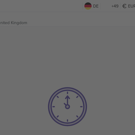
DE
+49
EU
United Kingdom