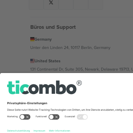
Büros und Support
Germany
Unter den Linden 24, 10117 Berlin, Germany
United States
131 Continental Dr, Suite 305, Newark, Delaware 19713, 
Bulgaria
Regus Sofia City West, bul Totleben 53-55, 1606 Sofia, B
Mexico
Av Chapultepec 360, Roma Norte, Cuauhtémoc, 06700
Die juristische Person des Plattformanbieters kann je n
im Impressum und in den Allgemeinen Geschäftsbedin