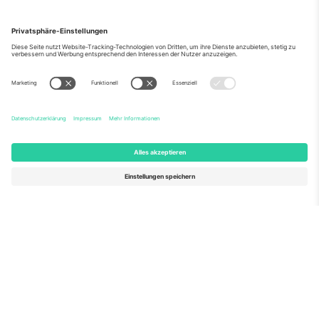
Über Uns
Unternehmensdienstleistungen
Team
Häufig gestellte Fragen
TixProtect
Wie es funktioniert
Impressum
Hotels
Allgemeine Geschäftsbedingungen
WM-Hub
Partnerprogramm
Kontakt
Büros und Support