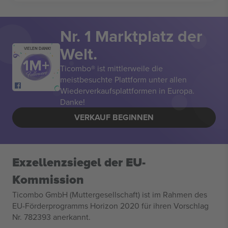
Nr. 1 Marktplatz der
Welt.
VIELEN DANK!
Ticombo® ist mittlerweile die
meistbesuchte Plattform unter allen
Wiederverkaufsplattformen in Europa.
Danke!
VERKAUF BEGINNEN
Exzellenzsiegel der EU-
Kommission
Ticombo GmbH (Muttergesellschaft) ist im Rahmen des
EU-Förderprogramms Horizon 2020 für ihren Vorschlag
Nr. 782393 anerkannt.