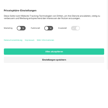
Über Uns
Unternehmensdienstleistungen
Team
Häufig gestellte Fragen
TixProtect
Wie es funktioniert
Impressum
Hotels
Allgemeine Geschäftsbedingungen
WM-Hub
Partnerprogramm
Kontakt
Büros und Support