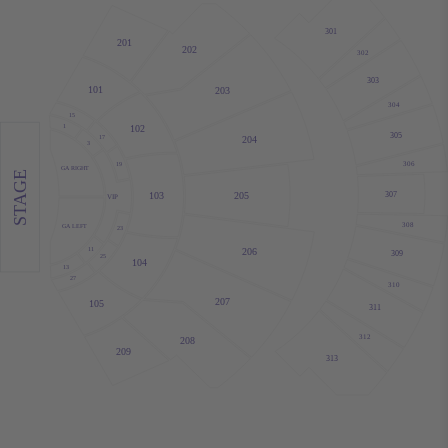
301
201
202
302
303
101
203
304
15
102
1
305
17
204
3
306
19
GA RIGHT
STAGE
205
307
103
VIP
308
GA LEFT
23
206
11
309
25
104
13
27
310
207
105
311
312
208
209
313