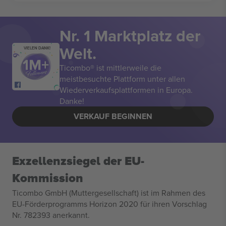
Nr. 1 Marktplatz der
Welt.
VIELEN DANK!
Ticombo® ist mittlerweile die
meistbesuchte Plattform unter allen
Wiederverkaufsplattformen in Europa.
Danke!
VERKAUF BEGINNEN
Exzellenzsiegel der EU-
Kommission
Ticombo GmbH (Muttergesellschaft) ist im Rahmen des
EU-Förderprogramms Horizon 2020 für ihren Vorschlag
Nr. 782393 anerkannt.