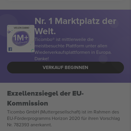
Nr. 1 Marktplatz der
Welt.
VIELEN DANK!
Ticombo® ist mittlerweile die
meistbesuchte Plattform unter allen
Wiederverkaufsplattformen in Europa.
Danke!
VERKAUF BEGINNEN
Exzellenzsiegel der EU-
Kommission
Ticombo GmbH (Muttergesellschaft) ist im Rahmen des
EU-Förderprogramms Horizon 2020 für ihren Vorschlag
Nr. 782393 anerkannt.