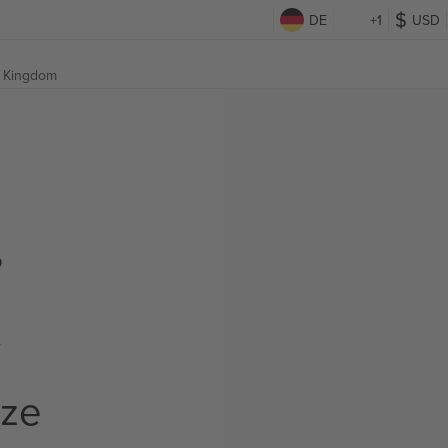
DE
+1
USD
d Kingdom
,
t
rze