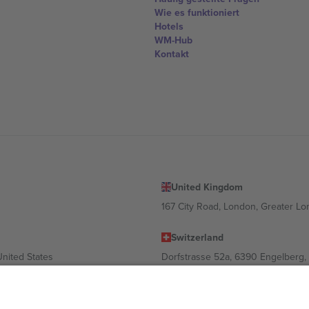
Wie es funktioniert
Hotels
WM-Hub
Kontakt
United Kingdom
167 City Road, London, Greater L
Switzerland
United States
Dorfstrasse 52a, 6390 Engelberg, 
United Arab Emirates
ulgaria
UAE Dubai Silicon Oasis, DDP Buil