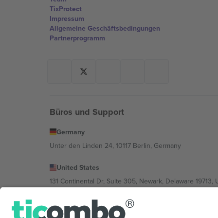
TixProtect
Impressum
Allgemeine Geschäftsbedingungen
Partnerprogramm
Büros und Support
Germany
Unter den Linden 24, 10117 Berlin, Germany
United States
131 Continental Dr, Suite 305, Newark, Delaware 19713, 
Bulgaria
Regus Sofia City West, bul Totleben 53-55, 1606 Sofia, B