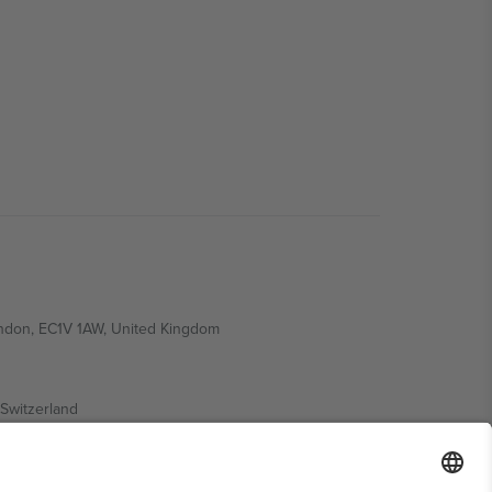
ondon, EC1V 1AW, United Kingdom
Switzerland
ding A1, Office 302, Dubai, United Arab Emirates