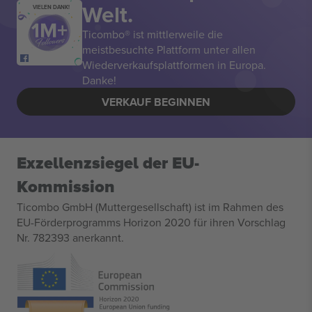
Welt.
VIELEN DANK!
Ticombo® ist mittlerweile die
meistbesuchte Plattform unter allen
Wiederverkaufsplattformen in Europa.
Danke!
VERKAUF BEGINNEN
Exzellenzsiegel der EU-
Kommission
Ticombo GmbH (Muttergesellschaft) ist im Rahmen des
EU-Förderprogramms Horizon 2020 für ihren Vorschlag
Nr. 782393 anerkannt.