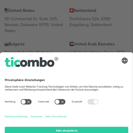
United States
Switzerland
131 Continental Dr, Suite 305,
Dorfstrasse 52a, 6390
Newark, Delaware 19713, United
Engelberg, Switzerland
States
Bulgaria
United Arab Emirates
Regus Sofia City West, bul
UAE Dubai Silicon Oasis, DDP
Totleben 53-55, 1606 Sofia,
Building A1, Office 302, Dubai,
Bulgaria
United Arab Emirates
Mexico
Av Chapultepec 360, Roma
Norte, Cuauhtémoc, 06700
Ciudad de México, CDMX,
Mexico
Die juristische Person des Plattformanbieters kann je nach
Standort, Veranstaltung und/oder Domäne variieren. Weitere
Informationen finden Sie auf der jeweiligen Veranstaltungsseite, im
Impressum und in den Allgemeinen Geschäftsbedingungen.,