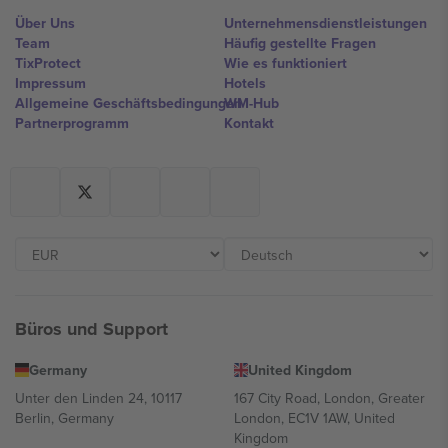
Über Uns
Unternehmensdienstleistungen
Team
Häufig gestellte Fragen
TixProtect
Wie es funktioniert
Impressum
Hotels
Allgemeine Geschäftsbedingungen
WM-Hub
Partnerprogramm
Kontakt
Büros und Support
Germany
United Kingdom
Unter den Linden 24, 10117
167 City Road, London, Greater
Berlin, Germany
London, EC1V 1AW, United
Kingdom