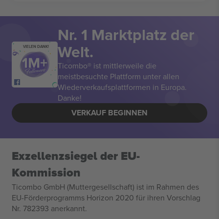
Nr. 1 Marktplatz der
Welt.
VIELEN DANK!
Ticombo® ist mittlerweile die
meistbesuchte Plattform unter allen
Wiederverkaufsplattformen in Europa.
Danke!
VERKAUF BEGINNEN
Exzellenzsiegel der EU-
Kommission
Ticombo GmbH (Muttergesellschaft) ist im Rahmen des
EU-Förderprogramms Horizon 2020 für ihren Vorschlag
Nr. 782393 anerkannt.