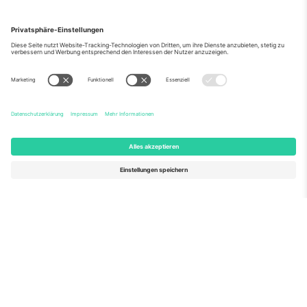
Über Uns
Unternehmensdienstleistungen
Team
Häufig gestellte Fragen
TixProtect
Wie es funktioniert
Impressum
Hotels
Allgemeine Geschäftsbedingungen
WM-Hub
Partnerprogramm
Kontakt
Büros und Support