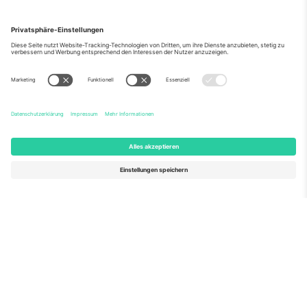
Über Uns
Unternehmensdienstleistungen
Team
Häufig gestellte Fragen
TixProtect
Wie es funktioniert
Impressum
Hotels
Allgemeine Geschäftsbedingungen
WM-Hub
Partnerprogramm
Kontakt
Büros und Support