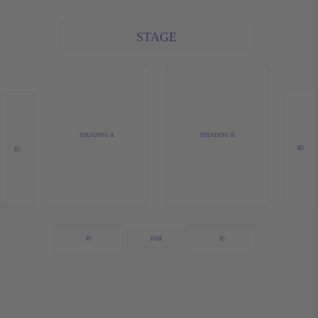
STAGE
STANDING A
STANDING B
R2
R1
FOH
P1
P2