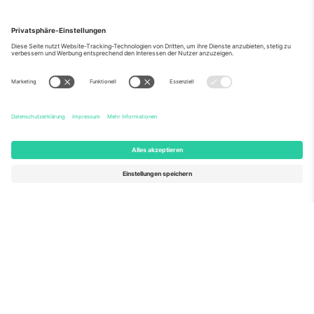
Über Uns
Unternehmensdienstleistungen
Team
Häufig gestellte Fragen
TixProtect
Wie es funktioniert
Impressum
Hotels
Allgemeine Geschäftsbedingungen
WM-Hub
Partnerprogramm
Kontakt
Büros und Support