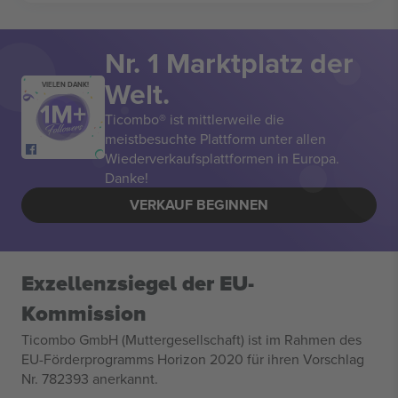
Nr. 1 Marktplatz der
Welt.
VIELEN DANK!
Ticombo® ist mittlerweile die
meistbesuchte Plattform unter allen
Wiederverkaufsplattformen in Europa.
Danke!
VERKAUF BEGINNEN
Exzellenzsiegel der EU-
Kommission
Ticombo GmbH (Muttergesellschaft) ist im Rahmen des
EU-Förderprogramms Horizon 2020 für ihren Vorschlag
Nr. 782393 anerkannt.