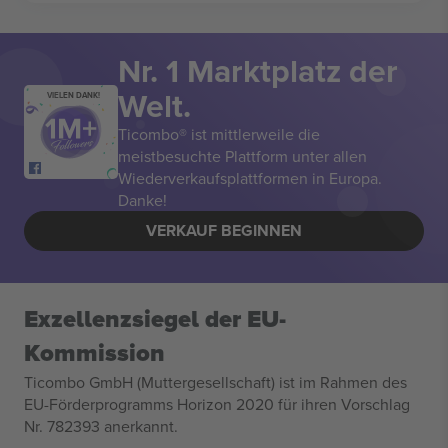
Nr. 1 Marktplatz der
Welt.
VIELEN DANK!
Ticombo® ist mittlerweile die
meistbesuchte Plattform unter allen
Wiederverkaufsplattformen in Europa.
Danke!
VERKAUF BEGINNEN
Exzellenzsiegel der EU-
Kommission
Ticombo GmbH (Muttergesellschaft) ist im Rahmen des
EU-Förderprogramms Horizon 2020 für ihren Vorschlag
Nr. 782393 anerkannt.