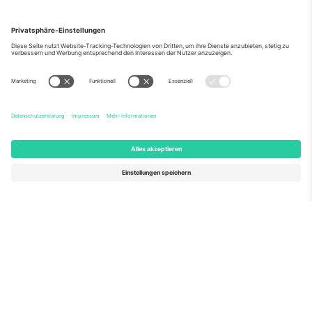
Über Uns
Unternehmensdienstleistungen
Team
Häufig gestellte Fragen
TixProtect
Wie es funktioniert
Impressum
Hotels
Allgemeine Geschäftsbedingungen
WM-Hub
Partnerprogramm
Kontakt
Büros und Support