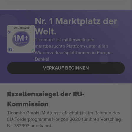
Nr. 1 Marktplatz der
Welt.
VIELEN DANK!
Ticombo® ist mittlerweile die
meistbesuchte Plattform unter allen
Wiederverkaufsplattformen in Europa.
Danke!
VERKAUF BEGINNEN
Exzellenzsiegel der EU-
Kommission
Ticombo GmbH (Muttergesellschaft) ist im Rahmen des
EU-Förderprogramms Horizon 2020 für ihren Vorschlag
Nr. 782393 anerkannt.