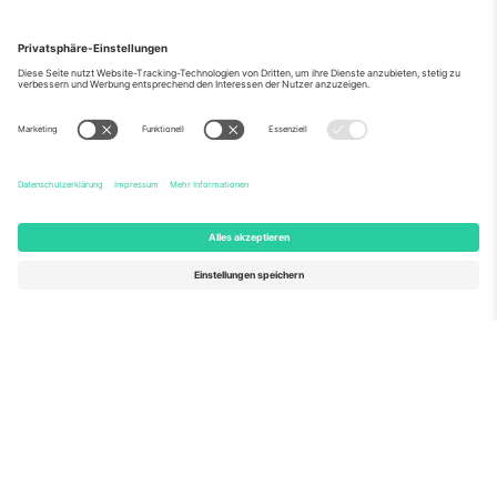
Über Uns
Unternehmensdienstleistungen
Team
Häufig gestellte Fragen
TixProtect
Wie es funktioniert
Impressum
Hotels
Allgemeine Geschäftsbedingungen
WM-Hub
Partnerprogramm
Kontakt
Büros und Support