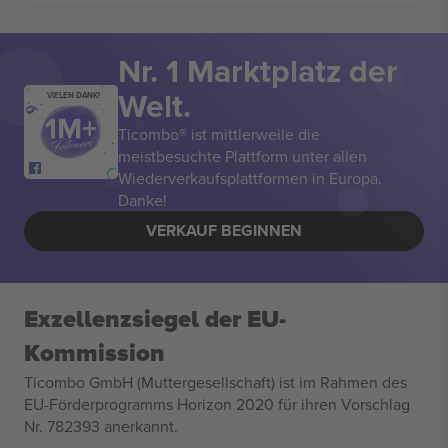
Nr. 1 Marktplatz der
Welt.
VIELEN DANK!
Ticombo® ist mittlerweile die
meistbesuchte Plattform unter allen
Wiederverkaufsplattformen in Europa.
Danke!
VERKAUF BEGINNEN
Exzellenzsiegel der EU-
Kommission
Ticombo GmbH (Muttergesellschaft) ist im Rahmen des
EU-Förderprogramms Horizon 2020 für ihren Vorschlag
Nr. 782393 anerkannt.