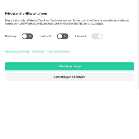
Über Uns
Unternehmensdienstleistungen
Team
Häufig gestellte Fragen
TixProtect
Wie es funktioniert
Impressum
Hotels
Allgemeine Geschäftsbedingungen
WM-Hub
Partnerprogramm
Kontakt
Büros und Support