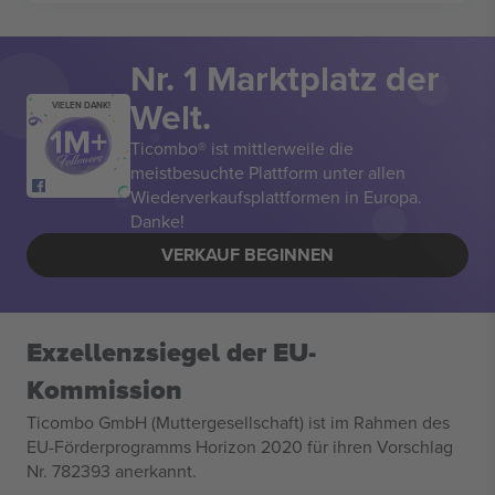
Nr. 1 Marktplatz der
Welt.
VIELEN DANK!
Ticombo® ist mittlerweile die
meistbesuchte Plattform unter allen
Wiederverkaufsplattformen in Europa.
Danke!
VERKAUF BEGINNEN
Exzellenzsiegel der EU-
Kommission
Ticombo GmbH (Muttergesellschaft) ist im Rahmen des
EU-Förderprogramms Horizon 2020 für ihren Vorschlag
Nr. 782393 anerkannt.