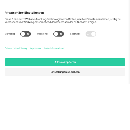
Über Uns
Unternehmensdienstleistungen
Team
Häufig gestellte Fragen
TixProtect
Wie es funktioniert
Impressum
Hotels
Allgemeine Geschäftsbedingungen
WM-Hub
Partnerprogramm
Kontakt
Büros und Support