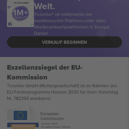
Welt.
VIELEN DANK!
Ticombo® ist mittlerweile die
meistbesuchte Plattform unter allen
Wiederverkaufsplattformen in Europa.
Danke!
VERKAUF BEGINNEN
Exzellenzsiegel der EU-
Kommission
Ticombo GmbH (Muttergesellschaft) ist im Rahmen des
EU-Förderprogramms Horizon 2020 für ihren Vorschlag
Nr. 782393 anerkannt.