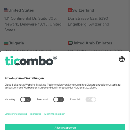
United States
Switzerland
131 Continental Dr, Suite 305,
Dorfstrasse 52a, 6390
Newark, Delaware 19713, United
Engelberg, Switzerland
States
Bulgaria
United Arab Emirates
Regus Sofia City West, bul
UAE Dubai Silicon Oasis, DDP
Totleben 53-55, 1606 Sofia,
Building A1, Office 302, Dubai,
Bulgaria
United Arab Emirates
Mexico
Av Chapultepec 360, Roma
Norte, Cuauhtémoc, 06700
Ciudad de México, CDMX,
Mexico
Die juristische Person des Plattformanbieters kann je nach
Standort, Veranstaltung und/oder Domäne variieren. Weitere
Informationen finden Sie auf der jeweiligen Veranstaltungsseite, im
Impressum und in den Allgemeinen Geschäftsbedingungen.,