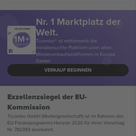
Nr. 1 Marktplatz der
Welt.
VIELEN DANK!
Ticombo® ist mittlerweile die
meistbesuchte Plattform unter allen
Wiederverkaufsplattformen in Europa.
Danke!
VERKAUF BEGINNEN
Exzellenzsiegel der EU-
Kommission
Ticombo GmbH (Muttergesellschaft) ist im Rahmen des
EU-Förderprogramms Horizon 2020 für ihren Vorschlag
Nr. 782393 anerkannt.