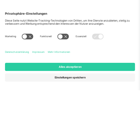
Über Uns
Unternehmensdienstleistungen
Team
Häufig gestellte Fragen
TixProtect
Wie es funktioniert
Impressum
Hotels
Allgemeine Geschäftsbedingungen
WM-Hub
Partnerprogramm
Kontakt
Büros und Support