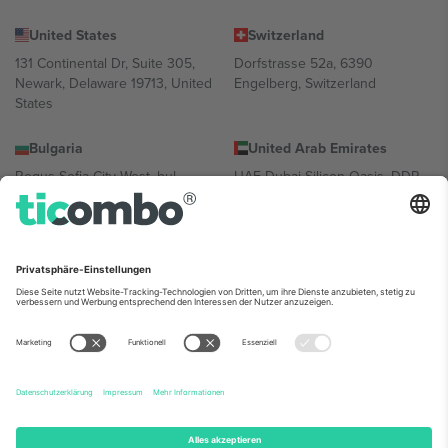
United States
Switzerland
131 Continental Dr, Suite 305,
Dorfstrasse 52a, 6390
Newark, Delaware 19713, United
Engelberg, Switzerland
States
Bulgaria
United Arab Emirates
Regus Sofia City West, bul
UAE Dubai Silicon Oasis, DDP
Totleben 53-55, 1606 Sofia,
Building A1, Office 302, Dubai,
Bulgaria
United Arab Emirates
Mexico
Av Chapultepec 360, Roma
Norte, Cuauhtémoc, 06700
Ciudad de México, CDMX,
Mexico
Die juristische Person des Plattformanbieters kann je nach
Standort, Veranstaltung und/oder Domäne variieren. Weitere
Informationen finden Sie auf der jeweiligen Veranstaltungsseite, im
Impressum und in den Allgemeinen Geschäftsbedingungen.,