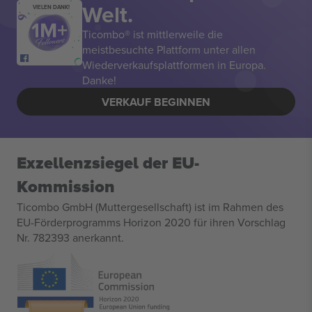
Welt.
VIELEN DANK!
Ticombo® ist mittlerweile die
meistbesuchte Plattform unter allen
Wiederverkaufsplattformen in Europa.
Danke!
VERKAUF BEGINNEN
Exzellenzsiegel der EU-
Kommission
Ticombo GmbH (Muttergesellschaft) ist im Rahmen des
EU-Förderprogramms Horizon 2020 für ihren Vorschlag
Nr. 782393 anerkannt.