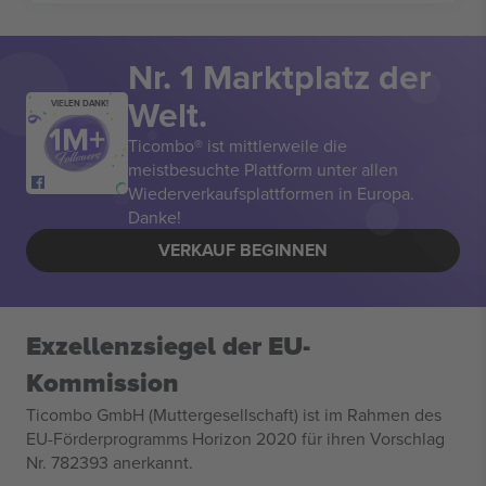
Nr. 1 Marktplatz der
Welt.
VIELEN DANK!
Ticombo® ist mittlerweile die
meistbesuchte Plattform unter allen
Wiederverkaufsplattformen in Europa.
Danke!
VERKAUF BEGINNEN
Exzellenzsiegel der EU-
Kommission
Ticombo GmbH (Muttergesellschaft) ist im Rahmen des
EU-Förderprogramms Horizon 2020 für ihren Vorschlag
Nr. 782393 anerkannt.