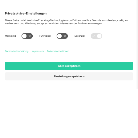
Über Uns
Unternehmensdienstleistungen
Team
Häufig gestellte Fragen
TixProtect
Wie es funktioniert
Impressum
Hotels
Allgemeine Geschäftsbedingungen
WM-Hub
Partnerprogramm
Kontakt
Büros und Support