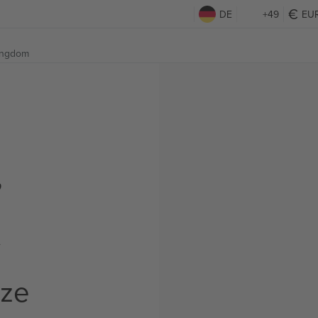
DE
+49
EU
Kingdom
,
t
rze