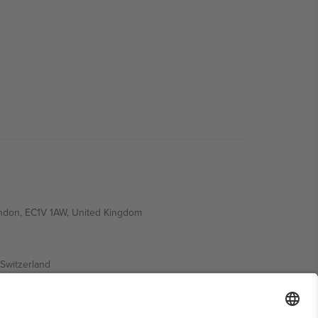
ondon, EC1V 1AW, United Kingdom
Switzerland
ding A1, Office 302, Dubai, United Arab Emirates