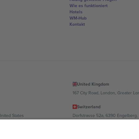
Wie es funktioniert
Hotels
WM-Hub
Kontakt
United Kingdom
167 City Road, London, Greater L
Switzerland
United States
Dorfstrasse 52a, 6390 Engelberg, 
United Arab Emirates
ulgaria
UAE Dubai Silicon Oasis, DDP Buil