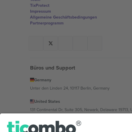
TixProtect
Impressum
Allgemeine Geschäftsbedingungen
Partnerprogramm
Büros und Support
Germany
Unter den Linden 24, 10117 Berlin, Germany
United States
131 Continental Dr, Suite 305, Newark, Delaware 19713, 
Bulgaria
Regus Sofia City West, bul Totleben 53-55, 1606 Sofia, B