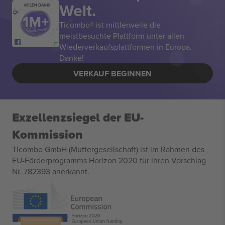
Welt.
VIELEN DANK!
Ticombo® ist mittlerweile die
meistbesuchte Plattform unter allen
Wiederverkaufsplattformen in Europa.
Danke!
VERKAUF BEGINNEN
Exzellenzsiegel der EU-
Kommission
Ticombo GmbH (Muttergesellschaft) ist im Rahmen des
EU-Förderprogramms Horizon 2020 für ihren Vorschlag
Nr. 782393 anerkannt.