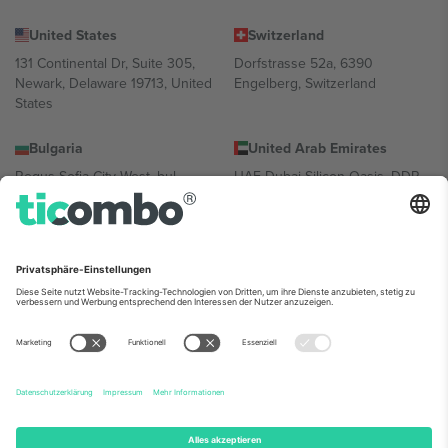
United States
Switzerland
131 Continental Dr, Suite 305,
Dorfstrasse 52a, 6390
Newark, Delaware 19713, United
Engelberg, Switzerland
States
Bulgaria
United Arab Emirates
Regus Sofia City West, bul
UAE Dubai Silicon Oasis, DDP
Totleben 53-55, 1606 Sofia,
Building A1, Office 302, Dubai,
Bulgaria
United Arab Emirates
Mexico
Av Chapultepec 360, Roma
Norte, Cuauhtémoc, 06700
Ciudad de México, CDMX,
Mexico
Die juristische Person des Plattformanbieters kann je nach
Standort, Veranstaltung und/oder Domäne variieren. Weitere
Informationen finden Sie auf der jeweiligen Veranstaltungsseite, im
Impressum und in den Allgemeinen Geschäftsbedingungen.,