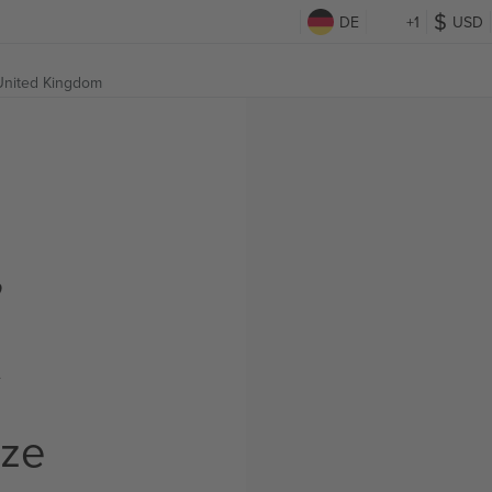
DE
+1
USD
United Kingdom
,
t
rze