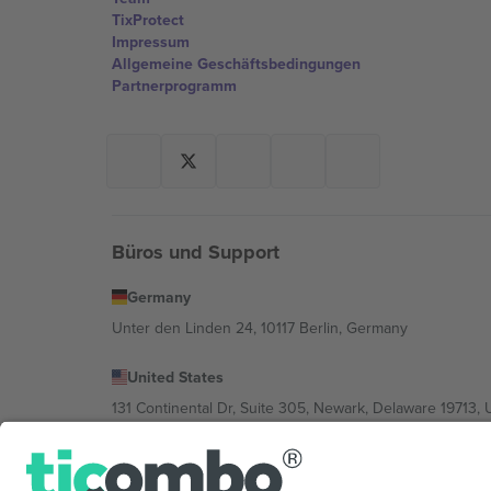
TixProtect
Impressum
Allgemeine Geschäftsbedingungen
Partnerprogramm
Büros und Support
Germany
Unter den Linden 24, 10117 Berlin, Germany
United States
131 Continental Dr, Suite 305, Newark, Delaware 19713, 
Bulgaria
Regus Sofia City West, bul Totleben 53-55, 1606 Sofia, B