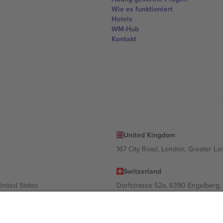
Wie es funktioniert
Hotels
WM-Hub
Kontakt
United Kingdom
167 City Road, London, Greater L
Switzerland
United States
Dorfstrasse 52a, 6390 Engelberg, 
United Arab Emirates
ulgaria
UAE Dubai Silicon Oasis, DDP Buil