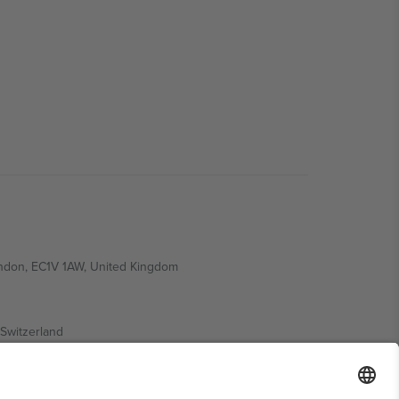
ondon, EC1V 1AW, United Kingdom
Switzerland
ding A1, Office 302, Dubai, United Arab Emirates