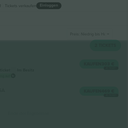
Einloggen
R
Tickets verkaufen
Preis: Niedrig bis Hoch
2
TICKETS
KAUFEN
303 €
JE TICKET
ticket
Im Besitz
ung auf
GA
KAUFEN
469 €
JE TICKET
Ende der Ergebnisse