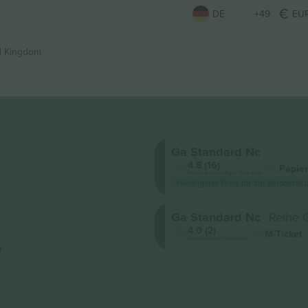
DE
+49
EU
d Kingdom
Ga Standard Nc
4.8 (16)
Papier
Vertrauenswürdiger Verkäufer
Niedrigster Preis für die Veranstalt
Ga Standard Nc
Reihe 
,
4.0 (2)
M-Ticket
Geschäftlicher Verkäufer
t