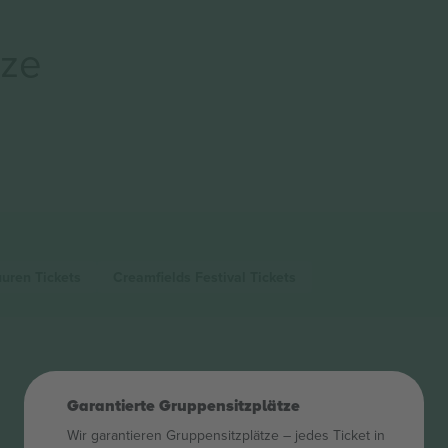
rze
uuren
Tickets
Creamfields Festival
Tickets
Garantierte Gruppensitzplätze
Wir garantieren Gruppensitzplätze – jedes Ticket in