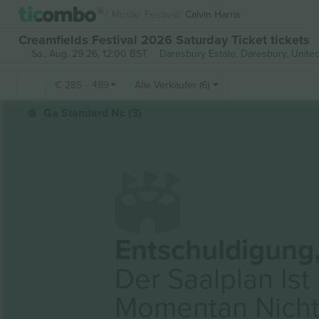
Musik
Festival
Calvin Harris
Creamfields Festival 2026 Saturday Ticket tickets
Sa., Aug. 29 26, 12:00 BST
Daresbury Estate,
Daresbury, Unite
€
285
-
489
Alle Verkäufer (6)
Ga Standard Nc (3)
Entschuldigung
Der Saalplan Ist
Momentan Nich