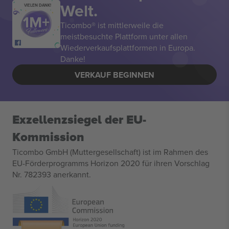
Welt.
VIELEN DANK!
Ticombo® ist mittlerweile die
meistbesuchte Plattform unter allen
Wiederverkaufsplattformen in Europa.
Danke!
VERKAUF BEGINNEN
Exzellenzsiegel der EU-
Kommission
Ticombo GmbH (Muttergesellschaft) ist im Rahmen des
EU-Förderprogramms Horizon 2020 für ihren Vorschlag
Nr. 782393 anerkannt.