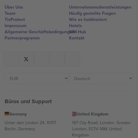
Über Uns
Unternehmensdienstleistungen
Team
Häufig gestellte Fragen
TixProtect
Wie es funktioniert
Impressum
Hotels
Allgemeine Geschäftsbedingungen
WM-Hub
Partnerprogramm
Kontakt
Büros und Support
Germany
United Kingdom
Unter den Linden 24, 10117
167 City Road, London, Greater
Berlin, Germany
London, EC1V 1AW, United
Kingdom