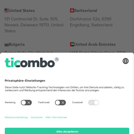
United States
Switzerland
131 Continental Dr, Suite 305,
Dorfstrasse 52a, 6390
Newark, Delaware 19713, United
Engelberg, Switzerland
States
Bulgaria
United Arab Emirates
Regus Sofia City West, bul
UAE Dubai Silicon Oasis, DDP
Totleben 53-55, 1606 Sofia,
Building A1, Office 302, Dubai,
Bulgaria
United Arab Emirates
Mexico
Av Chapultepec 360, Roma
Norte, Cuauhtémoc, 06700
Ciudad de México, CDMX,
Mexico
Die juristische Person des Plattformanbieters kann je nach
Standort, Veranstaltung und/oder Domäne variieren. Weitere
Informationen finden Sie auf der jeweiligen Veranstaltungsseite, im
Impressum und in den Allgemeinen Geschäftsbedingungen.,