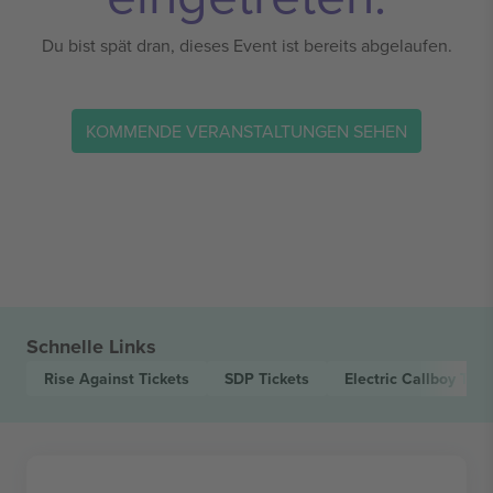
Du bist spät dran, dieses Event ist bereits abgelaufen.
KOMMENDE VERANSTALTUNGEN SEHEN
Schnelle Links
Rise Against
Tickets
SDP
Tickets
Electric Callboy
Tick