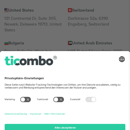
United States
Switzerland
131 Continental Dr, Suite 305,
Dorfstrasse 52a, 6390
Newark, Delaware 19713, United
Engelberg, Switzerland
States
Bulgaria
United Arab Emirates
Regus Sofia City West, bul
UAE Dubai Silicon Oasis, DDP
Totleben 53-55, 1606 Sofia,
Building A1, Office 302, Dubai,
Bulgaria
United Arab Emirates
Mexico
Av Chapultepec 360, Roma
Norte, Cuauhtémoc, 06700
Ciudad de México, CDMX,
Mexico
Die juristische Person des Plattformanbieters kann je nach
Standort, Veranstaltung und/oder Domäne variieren. Weitere
Informationen finden Sie auf der jeweiligen Veranstaltungsseite, im
Impressum und in den Allgemeinen Geschäftsbedingungen.,