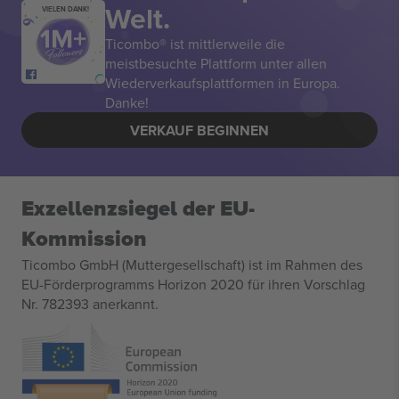
Welt.
VIELEN DANK!
Ticombo® ist mittlerweile die
meistbesuchte Plattform unter allen
Wiederverkaufsplattformen in Europa.
Danke!
VERKAUF BEGINNEN
Exzellenzsiegel der EU-
Kommission
Ticombo GmbH (Muttergesellschaft) ist im Rahmen des
EU-Förderprogramms Horizon 2020 für ihren Vorschlag
Nr. 782393 anerkannt.