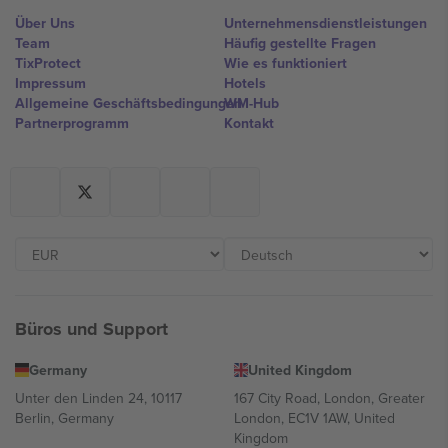
Über Uns
Unternehmensdienstleistungen
Team
Häufig gestellte Fragen
TixProtect
Wie es funktioniert
Impressum
Hotels
Allgemeine Geschäftsbedingungen
WM-Hub
Partnerprogramm
Kontakt
Büros und Support
Germany
United Kingdom
Unter den Linden 24, 10117
167 City Road, London, Greater
Berlin, Germany
London, EC1V 1AW, United
Kingdom