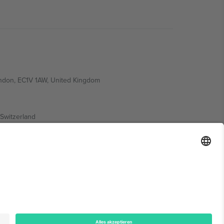
ondon, EC1V 1AW, United Kingdom
Switzerland
ding A1, Office 302, Dubai, United Arab Emirates
onen finden Sie auf der jeweiligen Veranstaltungsseite,
n.