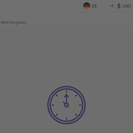
DE
+1
USD
United Kingdom