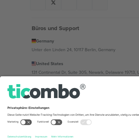
Büros und Support
Germany
Unter den Linden 24, 10117 Berlin, Germany
United States
131 Continental Dr, Suite 305, Newark, Delaware 19713, 
Bulgaria
Regus Sofia City West, bul Totleben 53-55, 1606 Sofia, B
Mexico
Av Chapultepec 360, Roma Norte, Cuauhtémoc, 06700
Die juristische Person des Plattformanbieters kann je n
im Impressum und in den Allgemeinen Geschäftsbedin