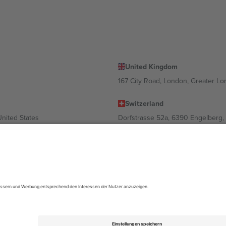
United Kingdom
167 City Road, London, Greater L
Switzerland
United States
Dorfstrasse 52a, 6390 Engelberg, 
United Arab Emirates
ulgaria
UAE Dubai Silicon Oasis, DDP Buil
 Ciudad de México, CDMX, Mexico
ach Standort, Veranstaltung und/oder Domäne variieren. Weitere Informati
gungen.,
Impressum
und
AGBs.
© 2026 Ticombo. Alle Rechte vorbehalte