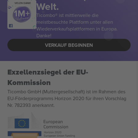
Welt.
VIELEN DANK!
Ticombo® ist mittlerweile die
meistbesuchte Plattform unter allen
Wiederverkaufsplattformen in Europa.
Danke!
VERKAUF BEGINNEN
Exzellenzsiegel der EU-
Kommission
Ticombo GmbH (Muttergesellschaft) ist im Rahmen des
EU-Förderprogramms Horizon 2020 für ihren Vorschlag
Nr. 782393 anerkannt.