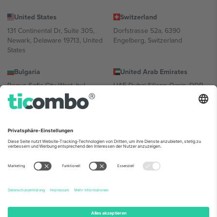
United States
Switzerland
131 Continental Dr, Suite 305,
Dorfstrasse 52a, 6390
Newark, Delaware 19713, United
Engelberg, Switzerland
States
Bulgaria
United Arab Emirates
Regus Sofia City West, bul
UAE Dubai Silicon Oasis, DDP
Totleben 53-55, 1606 Sofia,
Building A1, Office 302, Dubai,
Bulgaria
United Arab Emirates
Mexico
Av Chapultepec 360, Roma
Norte, Cuauhtémoc, 06700
Ciudad de México, CDMX,
Mexico
Die juristische Person des Plattformanbieters kann je nach
Standort, Veranstaltung und/oder Domäne variieren. Weitere
Informationen finden Sie auf der jeweiligen Veranstaltungsseite, im
Impressum und in den Allgemeinen Geschäftsbedingungen.,