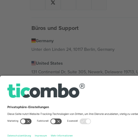
Büros und Support
Germany
Unter den Linden 24, 10117 Berlin, Germany
United States
131 Continental Dr, Suite 305, Newark, Delaware 19713, 
Bulgaria
Regus Sofia City West, bul Totleben 53-55, 1606 Sofia, B
Mexico
Av Chapultepec 360, Roma Norte, Cuauhtémoc, 06700
Die juristische Person des Plattformanbieters kann je n
im Impressum und in den Allgemeinen Geschäftsbedin