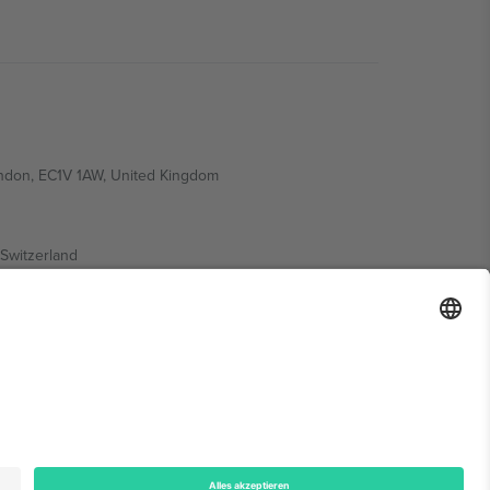
ondon, EC1V 1AW, United Kingdom
Switzerland
ding A1, Office 302, Dubai, United Arab Emirates
onen finden Sie auf der jeweiligen Veranstaltungsseite,
n.