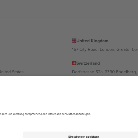
United Kingdom
167 City Road, London, Greater L
Switzerland
United States
Dorfstrasse 52a, 6390 Engelberg, 
United Arab Emirates
ulgaria
UAE Dubai Silicon Oasis, DDP Buil
 Ciudad de México, CDMX, Mexico
ach Standort, Veranstaltung und/oder Domäne variieren. Weitere Informati
gungen.,
Impressum
und
AGBs.
© 2026 Ticombo. Alle Rechte vorbehalte