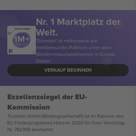
Nr. 1 Marktplatz der
Welt.
VIELEN DANK!
Ticombo® ist mittlerweile die
meistbesuchte Plattform unter allen
Wiederverkaufsplattformen in Europa.
Danke!
VERKAUF BEGINNEN
Exzellenzsiegel der EU-
Kommission
Ticombo GmbH (Muttergesellschaft) ist im Rahmen des
EU-Förderprogramms Horizon 2020 für ihren Vorschlag
Nr. 782393 anerkannt.