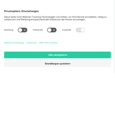
Über Uns
Unternehmensdienstleistungen
Team
Häufig gestellte Fragen
TixProtect
Wie es funktioniert
Impressum
Hotels
Allgemeine Geschäftsbedingungen
WM-Hub
Partnerprogramm
Kontakt
Büros und Support