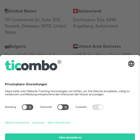
United States
Switzerland
131 Continental Dr, Suite 305,
Dorfstrasse 52a, 6390
Newark, Delaware 19713, United
Engelberg, Switzerland
States
Bulgaria
United Arab Emirates
Regus Sofia City West, bul
UAE Dubai Silicon Oasis, DDP
Totleben 53-55, 1606 Sofia,
Building A1, Office 302, Dubai,
Bulgaria
United Arab Emirates
Mexico
Av Chapultepec 360, Roma
Norte, Cuauhtémoc, 06700
Ciudad de México, CDMX,
Mexico
Die juristische Person des Plattformanbieters kann je nach
Standort, Veranstaltung und/oder Domäne variieren. Weitere
Informationen finden Sie auf der jeweiligen Veranstaltungsseite, im
Impressum und in den Allgemeinen Geschäftsbedingungen.,