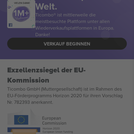
Welt.
VIELEN DANK!
Ticombo® ist mittlerweile die
meistbesuchte Plattform unter allen
Wiederverkaufsplattformen in Europa.
Danke!
VERKAUF BEGINNEN
Exzellenzsiegel der EU-
Kommission
Ticombo GmbH (Muttergesellschaft) ist im Rahmen des
EU-Förderprogramms Horizon 2020 für ihren Vorschlag
Nr. 782393 anerkannt.