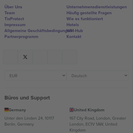
Über Uns
Unternehmensdienstleistungen
Team
Häufig gestellte Fragen
TixProtect
Wie es funktioniert
Impressum
Hotels
Allgemeine Geschäftsbedingungen
WM-Hub
Partnerprogramm
Kontakt
Büros und Support
Germany
United Kingdom
Unter den Linden 24, 10117
167 City Road, London, Greater
Berlin, Germany
London, EC1V 1AW, United
Kingdom