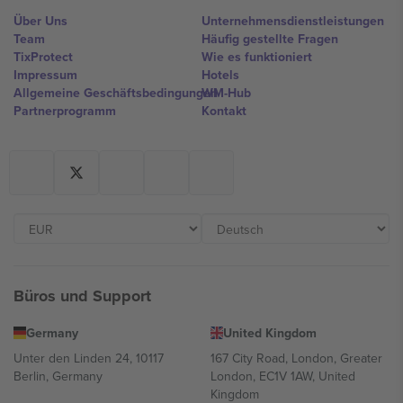
Über Uns
Unternehmensdienstleistungen
Team
Häufig gestellte Fragen
TixProtect
Wie es funktioniert
Impressum
Hotels
Allgemeine Geschäftsbedingungen
WM-Hub
Partnerprogramm
Kontakt
Büros und Support
Germany
United Kingdom
Unter den Linden 24, 10117
167 City Road, London, Greater
Berlin, Germany
London, EC1V 1AW, United
Kingdom