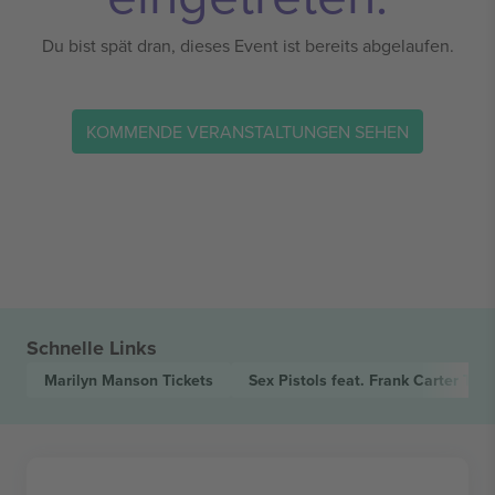
Du bist spät dran, dieses Event ist bereits abgelaufen.
KOMMENDE VERANSTALTUNGEN SEHEN
Schnelle Links
Marilyn Manson
Tickets
Sex Pistols feat. Frank Carter
Tick