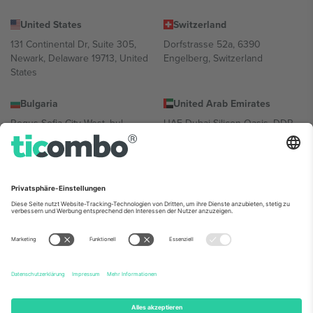
United States
Switzerland
131 Continental Dr, Suite 305,
Dorfstrasse 52a, 6390
Newark, Delaware 19713, United
Engelberg, Switzerland
States
Bulgaria
United Arab Emirates
Regus Sofia City West, bul
UAE Dubai Silicon Oasis, DDP
Totleben 53-55, 1606 Sofia,
Building A1, Office 302, Dubai,
Bulgaria
United Arab Emirates
Mexico
Av Chapultepec 360, Roma
Norte, Cuauhtémoc, 06700
Ciudad de México, CDMX,
Mexico
Die juristische Person des Plattformanbieters kann je nach
Standort, Veranstaltung und/oder Domäne variieren. Weitere
Informationen finden Sie auf der jeweiligen Veranstaltungsseite, im
Impressum und in den Allgemeinen Geschäftsbedingungen.,