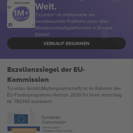
Welt.
VIELEN DANK!
Ticombo® ist mittlerweile die
meistbesuchte Plattform unter allen
Wiederverkaufsplattformen in Europa.
Danke!
VERKAUF BEGINNEN
Exzellenzsiegel der EU-
Kommission
Ticombo GmbH (Muttergesellschaft) ist im Rahmen des
EU-Förderprogramms Horizon 2020 für ihren Vorschlag
Nr. 782393 anerkannt.