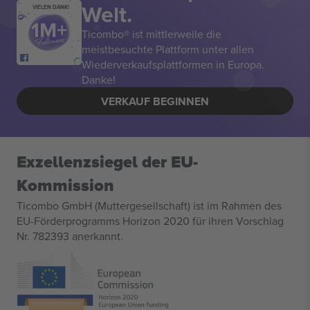
Welt.
VIELEN DANK!
Ticombo® ist mittlerweile die
meistbesuchte Plattform unter allen
Wiederverkaufsplattformen in Europa.
Danke!
VERKAUF BEGINNEN
Exzellenzsiegel der EU-
Kommission
Ticombo GmbH (Muttergesellschaft) ist im Rahmen des
EU-Förderprogramms Horizon 2020 für ihren Vorschlag
Nr. 782393 anerkannt.