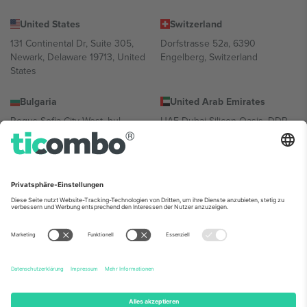
United States
Switzerland
131 Continental Dr, Suite 305,
Dorfstrasse 52a, 6390
Newark, Delaware 19713, United
Engelberg, Switzerland
States
Bulgaria
United Arab Emirates
Regus Sofia City West, bul
UAE Dubai Silicon Oasis, DDP
Totleben 53-55, 1606 Sofia,
Building A1, Office 302, Dubai,
Bulgaria
United Arab Emirates
Mexico
Av Chapultepec 360, Roma
Norte, Cuauhtémoc, 06700
Ciudad de México, CDMX,
Mexico
Die juristische Person des Plattformanbieters kann je nach
Standort, Veranstaltung und/oder Domäne variieren. Weitere
Informationen finden Sie auf der jeweiligen Veranstaltungsseite, im
Impressum und in den Allgemeinen Geschäftsbedingungen.,