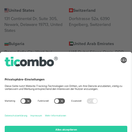
United States
Switzerland
131 Continental Dr, Suite 305,
Dorfstrasse 52a, 6390
Newark, Delaware 19713, United
Engelberg, Switzerland
States
Bulgaria
United Arab Emirates
Regus Sofia City West, bul
UAE Dubai Silicon Oasis, DDP
Totleben 53-55, 1606 Sofia,
Building A1, Office 302, Dubai,
Bulgaria
United Arab Emirates
Mexico
Av Chapultepec 360, Roma
Norte, Cuauhtémoc, 06700
Ciudad de México, CDMX,
Mexico
Die juristische Person des Plattformanbieters kann je nach
Standort, Veranstaltung und/oder Domäne variieren. Weitere
Informationen finden Sie auf der jeweiligen Veranstaltungsseite, im
Impressum und in den Allgemeinen Geschäftsbedingungen.,