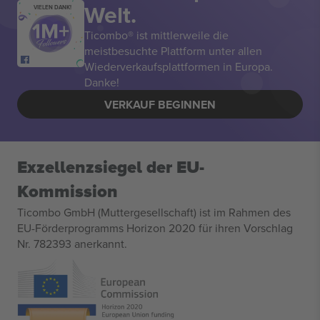
Welt.
VIELEN DANK!
Ticombo® ist mittlerweile die
meistbesuchte Plattform unter allen
Wiederverkaufsplattformen in Europa.
Danke!
VERKAUF BEGINNEN
Exzellenzsiegel der EU-
Kommission
Ticombo GmbH (Muttergesellschaft) ist im Rahmen des
EU-Förderprogramms Horizon 2020 für ihren Vorschlag
Nr. 782393 anerkannt.