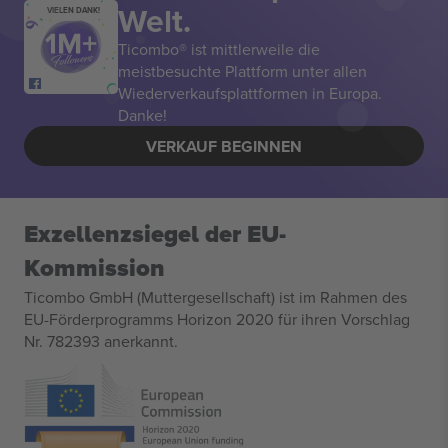
Welt.
VIELEN DANK!
Ticombo® ist mittlerweile die
meistbesuchte Plattform unter allen
Wiederverkaufsplattformen in Europa.
Danke!
VERKAUF BEGINNEN
Exzellenzsiegel der EU-
Kommission
Ticombo GmbH (Muttergesellschaft) ist im Rahmen des
EU-Förderprogramms Horizon 2020 für ihren Vorschlag
Nr. 782393 anerkannt.