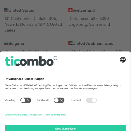
United States
Switzerland
131 Continental Dr, Suite 305,
Dorfstrasse 52a, 6390
Newark, Delaware 19713, United
Engelberg, Switzerland
States
Bulgaria
United Arab Emirates
Regus Sofia City West, bul
UAE Dubai Silicon Oasis, DDP
Totleben 53-55, 1606 Sofia,
Building A1, Office 302, Dubai,
Bulgaria
United Arab Emirates
Mexico
Av Chapultepec 360, Roma
Norte, Cuauhtémoc, 06700
Ciudad de México, CDMX,
Mexico
Die juristische Person des Plattformanbieters kann je nach
Standort, Veranstaltung und/oder Domäne variieren. Weitere
Informationen finden Sie auf der jeweiligen Veranstaltungsseite, im
Impressum und in den Allgemeinen Geschäftsbedingungen.,