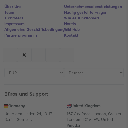
Über Uns
Unternehmensdienstleistungen
Team
Häufig gestellte Fragen
TixProtect
Wie es funktioniert
Impressum
Hotels
Allgemeine Geschäftsbedingungen
WM-Hub
Partnerprogramm
Kontakt
Büros und Support
Germany
United Kingdom
Unter den Linden 24, 10117
167 City Road, London, Greater
Berlin, Germany
London, EC1V 1AW, United
Kingdom