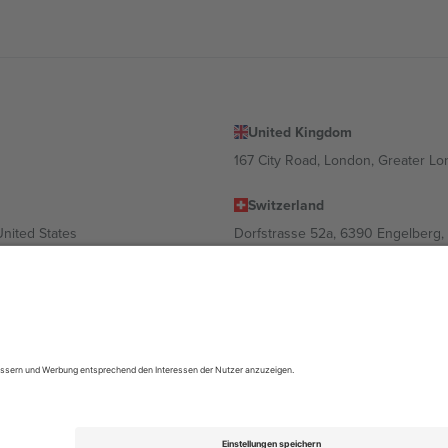
United Kingdom
167 City Road, London, Greater L
Switzerland
United States
Dorfstrasse 52a, 6390 Engelberg, 
United Arab Emirates
ulgaria
UAE Dubai Silicon Oasis, DDP Buil
 Ciudad de México, CDMX, Mexico
ach Standort, Veranstaltung und/oder Domäne variieren. Weitere Informati
gungen.,
Impressum
und
AGBs.
© 2026 Ticombo. Alle Rechte vorbehalte