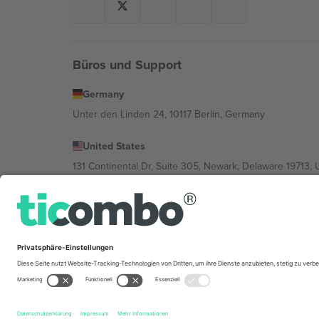
Büros und Support
Germany
Unter den Linden 24, 10117 Berlin, Germany
United States
131 Continental Dr, Suite 305, Newark, Delaware 19713, 
Bulgaria
Regus Sofia City West, bul Totleben 53-55, 1606 Sofia, B
Mexico
Av Chapultepec 360, Roma Norte, Cuauhtémoc, 06700
Die juristische Person des Plattformanbieters kann je n
im Impressum und in den Allgemeinen Geschäftsbedin