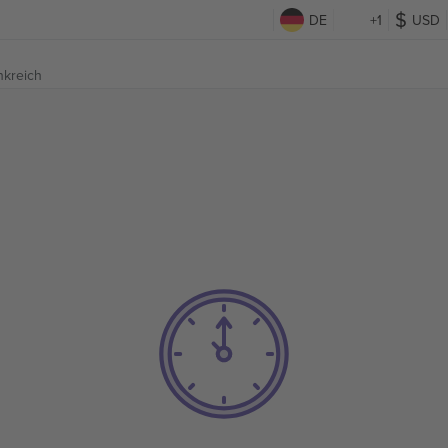
DE
+1
USD
nkreich