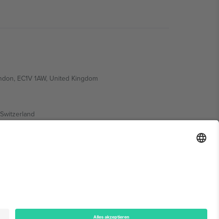
ondon, EC1V 1AW, United Kingdom
Switzerland
ding A1, Office 302, Dubai, United Arab Emirates
onen finden Sie auf der jeweiligen Veranstaltungsseite,
n.