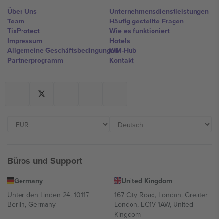
Über Uns
Unternehmensdienstleistungen
Team
Häufig gestellte Fragen
TixProtect
Wie es funktioniert
Impressum
Hotels
Allgemeine Geschäftsbedingungen
WM-Hub
Partnerprogramm
Kontakt
Büros und Support
Germany
United Kingdom
Unter den Linden 24, 10117
167 City Road, London, Greater
Berlin, Germany
London, EC1V 1AW, United
Kingdom