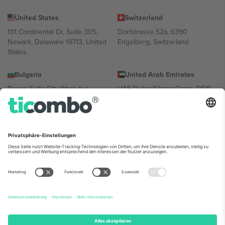
United States
Switzerland
131 Continental Dr, Suite 305,
Dorfstrasse 52a, 6390
Newark, Delaware 19713, United
Engelberg, Switzerland
States
Bulgaria
United Arab Emirates
Regus Sofia City West, bul
UAE Dubai Silicon Oasis, DDP
Totleben 53-55, 1606 Sofia,
Building A1, Office 302, Dubai,
Bulgaria
United Arab Emirates
Mexico
Av Chapultepec 360, Roma
Norte, Cuauhtémoc, 06700
Ciudad de México, CDMX,
Mexico
Die juristische Person des Plattformanbieters kann je nach
Standort, Veranstaltung und/oder Domäne variieren. Weitere
Informationen finden Sie auf der jeweiligen Veranstaltungsseite, im
Impressum und in den Allgemeinen Geschäftsbedingungen.,