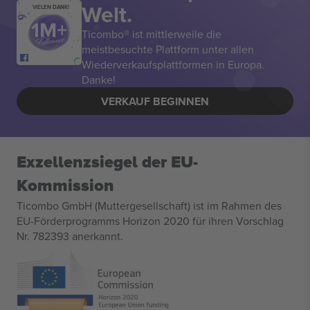
Welt.
VIELEN DANK!
Ticombo® ist mittlerweile die
meistbesuchte Plattform unter allen
Wiederverkaufsplattformen in Europa.
Danke!
VERKAUF BEGINNEN
Exzellenzsiegel der EU-
Kommission
Ticombo GmbH (Muttergesellschaft) ist im Rahmen des
EU-Förderprogramms Horizon 2020 für ihren Vorschlag
Nr. 782393 anerkannt.