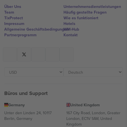
Über Uns
Unternehmensdienstleistungen
Team
Häufig gestellte Fragen
TixProtect
Wie es funktioniert
Impressum
Hotels
Allgemeine Geschäftsbedingungen
WM-Hub
Partnerprogramm
Kontakt
Büros und Support
Germany
United Kingdom
Unter den Linden 24, 10117
167 City Road, London, Greater
Berlin, Germany
London, EC1V 1AW, United
Kingdom