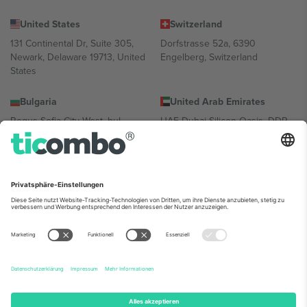
United States
Switzerland
131 Continental Dr, Suite 305,
Dorfstrasse 52a, 6390
Newark, Delaware 19713, United
Engelberg, Switzerland
States
Bulgaria
United Arab Emirates
Regus Sofia City West, bul
UAE Dubai Silicon Oasis, DDP
Totleben 53-55, 1606 Sofia,
Building A1, Office 302, Dubai,
Bulgaria
United Arab Emirates
Mexico
Av Chapultepec 360, Roma
Norte, Cuauhtémoc, 06700
Ciudad de México, CDMX,
Mexico
Die juristische Person des Plattformanbieters kann je nach
Standort, Veranstaltung und/oder Domäne variieren. Weitere
Informationen finden Sie auf der jeweiligen Veranstaltungsseite, im
Impressum und in den Allgemeinen Geschäftsbedingungen.,