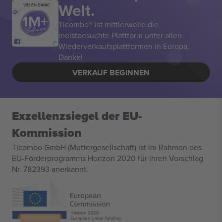
Welt.
VIELEN DANK!
Ticombo® ist mittlerweile die
meistbesuchte Plattform unter allen
Wiederverkaufsplattformen in Europa.
Danke!
VERKAUF BEGINNEN
Exzellenzsiegel der EU-
Kommission
Ticombo GmbH (Muttergesellschaft) ist im Rahmen des
EU-Förderprogramms Horizon 2020 für ihren Vorschlag
Nr. 782393 anerkannt.