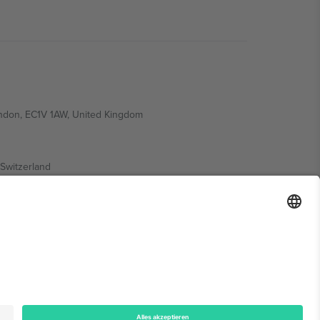
ondon, EC1V 1AW, United Kingdom
Switzerland
ding A1, Office 302, Dubai, United Arab Emirates
onen finden Sie auf der jeweiligen Veranstaltungsseite,
n.