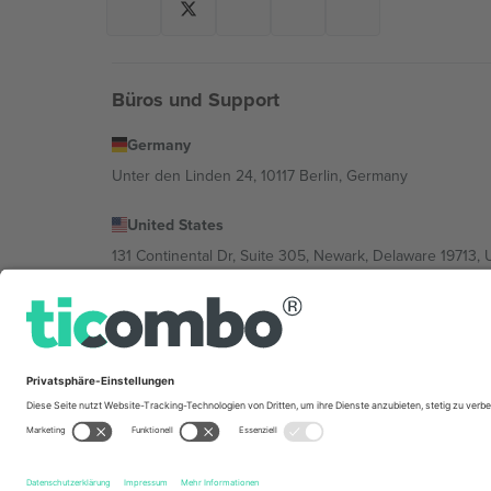
Büros und Support
Germany
Unter den Linden 24, 10117 Berlin, Germany
United States
131 Continental Dr, Suite 305, Newark, Delaware 19713, 
Bulgaria
Regus Sofia City West, bul Totleben 53-55, 1606 Sofia, B
Mexico
Av Chapultepec 360, Roma Norte, Cuauhtémoc, 06700
Die juristische Person des Plattformanbieters kann je n
im Impressum und in den Allgemeinen Geschäftsbedin