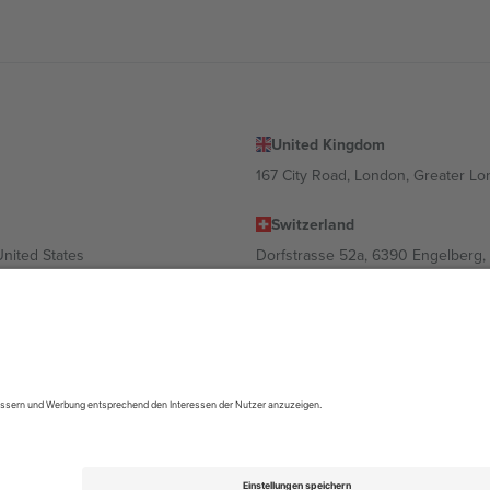
United Kingdom
167 City Road, London, Greater L
Switzerland
United States
Dorfstrasse 52a, 6390 Engelberg, 
United Arab Emirates
ulgaria
UAE Dubai Silicon Oasis, DDP Buil
 Ciudad de México, CDMX, Mexico
ach Standort, Veranstaltung und/oder Domäne variieren. Weitere Informati
gungen.,
Impressum
und
AGBs.
© 2026 Ticombo. Alle Rechte vorbehalte