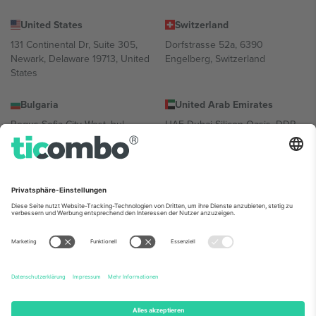
United States
Switzerland
131 Continental Dr, Suite 305,
Dorfstrasse 52a, 6390
Newark, Delaware 19713, United
Engelberg, Switzerland
States
Bulgaria
United Arab Emirates
Regus Sofia City West, bul
UAE Dubai Silicon Oasis, DDP
Totleben 53-55, 1606 Sofia,
Building A1, Office 302, Dubai,
Bulgaria
United Arab Emirates
Mexico
Av Chapultepec 360, Roma
Norte, Cuauhtémoc, 06700
Ciudad de México, CDMX,
Mexico
Die juristische Person des Plattformanbieters kann je nach
Standort, Veranstaltung und/oder Domäne variieren. Weitere
Informationen finden Sie auf der jeweiligen Veranstaltungsseite, im
Impressum und in den Allgemeinen Geschäftsbedingungen.,