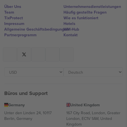
Über Uns
Unternehmensdienstleistungen
Team
Häufig gestellte Fragen
TixProtect
Wie es funktioniert
Impressum
Hotels
Allgemeine Geschäftsbedingungen
WM-Hub
Partnerprogramm
Kontakt
Büros und Support
Germany
United Kingdom
Unter den Linden 24, 10117
167 City Road, London, Greater
Berlin, Germany
London, EC1V 1AW, United
Kingdom