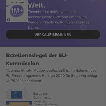
Welt.
VIELEN DANK!
Ticombo® ist mittlerweile die
meistbesuchte Plattform unter allen
Wiederverkaufsplattformen in Europa.
Danke!
VERKAUF BEGINNEN
Exzellenzsiegel der EU-
Kommission
Ticombo GmbH (Muttergesellschaft) ist im Rahmen des
EU-Förderprogramms Horizon 2020 für ihren Vorschlag
Nr. 782393 anerkannt.