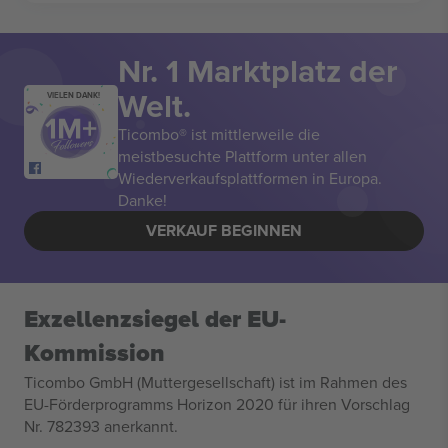
Nr. 1 Marktplatz der
Welt.
VIELEN DANK!
Ticombo® ist mittlerweile die
meistbesuchte Plattform unter allen
Wiederverkaufsplattformen in Europa.
Danke!
VERKAUF BEGINNEN
Exzellenzsiegel der EU-
Kommission
Ticombo GmbH (Muttergesellschaft) ist im Rahmen des
EU-Förderprogramms Horizon 2020 für ihren Vorschlag
Nr. 782393 anerkannt.