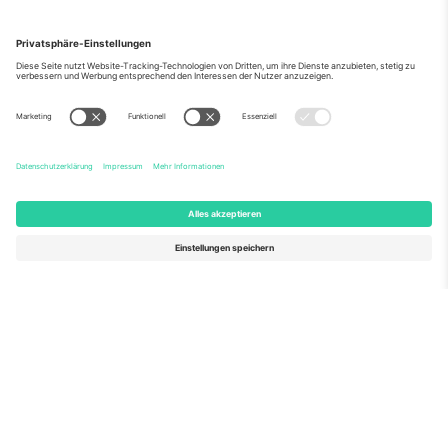
Über Uns
Unternehmensdienstleistungen
Team
Häufig gestellte Fragen
TixProtect
Wie es funktioniert
Impressum
Hotels
Allgemeine Geschäftsbedingungen
WM-Hub
Partnerprogramm
Kontakt
Büros und Support