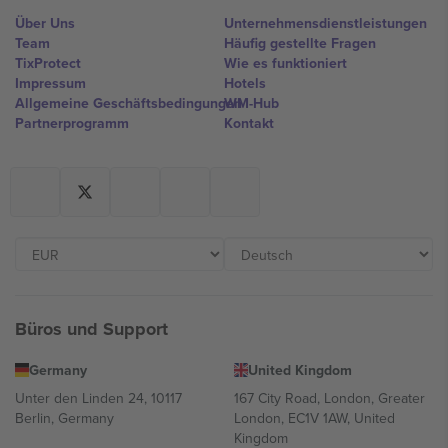
Über Uns
Unternehmensdienstleistungen
Team
Häufig gestellte Fragen
TixProtect
Wie es funktioniert
Impressum
Hotels
Allgemeine Geschäftsbedingungen
WM-Hub
Partnerprogramm
Kontakt
Büros und Support
Germany
United Kingdom
Unter den Linden 24, 10117
167 City Road, London, Greater
Berlin, Germany
London, EC1V 1AW, United
Kingdom