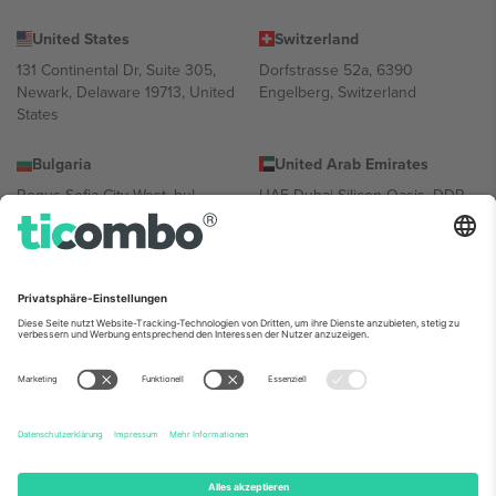
United States
Switzerland
131 Continental Dr, Suite 305,
Dorfstrasse 52a, 6390
Newark, Delaware 19713, United
Engelberg, Switzerland
States
Bulgaria
United Arab Emirates
Regus Sofia City West, bul
UAE Dubai Silicon Oasis, DDP
Totleben 53-55, 1606 Sofia,
Building A1, Office 302, Dubai,
Bulgaria
United Arab Emirates
Mexico
Av Chapultepec 360, Roma
Norte, Cuauhtémoc, 06700
Ciudad de México, CDMX,
Mexico
Die juristische Person des Plattformanbieters kann je nach
Standort, Veranstaltung und/oder Domäne variieren. Weitere
Informationen finden Sie auf der jeweiligen Veranstaltungsseite, im
Impressum und in den Allgemeinen Geschäftsbedingungen.,