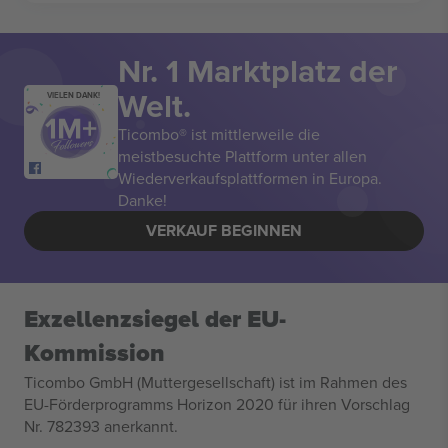
Nr. 1 Marktplatz der
Welt.
VIELEN DANK!
Ticombo® ist mittlerweile die
meistbesuchte Plattform unter allen
Wiederverkaufsplattformen in Europa.
Danke!
VERKAUF BEGINNEN
Exzellenzsiegel der EU-
Kommission
Ticombo GmbH (Muttergesellschaft) ist im Rahmen des
EU-Förderprogramms Horizon 2020 für ihren Vorschlag
Nr. 782393 anerkannt.