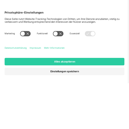
Über Uns
Unternehmensdienstleistungen
Team
Häufig gestellte Fragen
TixProtect
Wie es funktioniert
Impressum
Hotels
Allgemeine Geschäftsbedingungen
WM-Hub
Partnerprogramm
Kontakt
Büros und Support