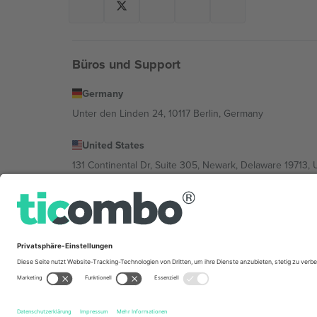
Büros und Support
Germany
Unter den Linden 24, 10117 Berlin, Germany
United States
131 Continental Dr, Suite 305, Newark, Delaware 19713, 
Bulgaria
Regus Sofia City West, bul Totleben 53-55, 1606 Sofia, B
Mexico
Av Chapultepec 360, Roma Norte, Cuauhtémoc, 06700
Die juristische Person des Plattformanbieters kann je n
im Impressum und in den Allgemeinen Geschäftsbedin