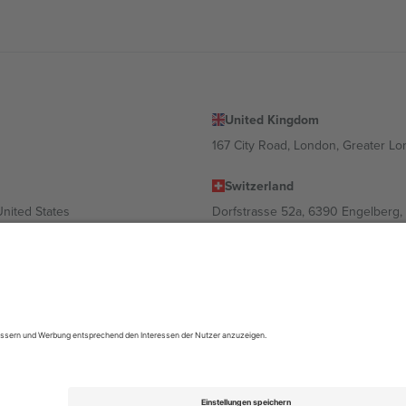
United Kingdom
167 City Road, London, Greater L
Switzerland
United States
Dorfstrasse 52a, 6390 Engelberg, 
United Arab Emirates
ulgaria
UAE Dubai Silicon Oasis, DDP Buil
 Ciudad de México, CDMX, Mexico
ach Standort, Veranstaltung und/oder Domäne variieren. Weitere Informati
gungen.,
Impressum
und
AGBs.
© 2026 Ticombo. Alle Rechte vorbehalte