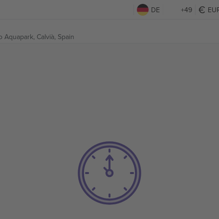
DE
+49
EU
o Aquapark,
Calvià, Spain