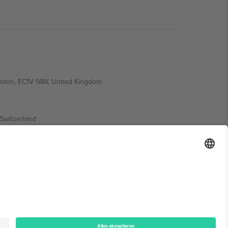
ondon, EC1V 1AW, United Kingdom
Switzerland
ding A1, Office 302, Dubai, United Arab Emirates
onen finden Sie auf der jeweiligen Veranstaltungsseite,
n.