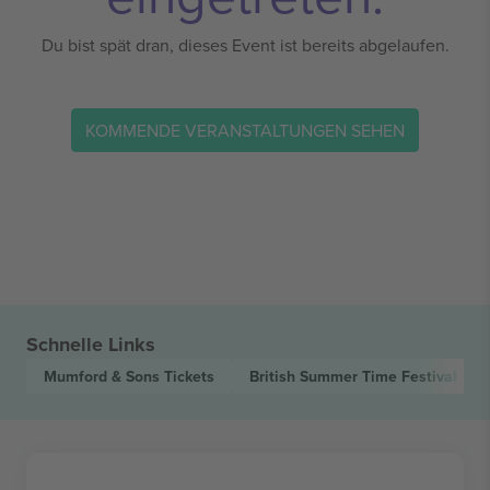
Du bist spät dran, dieses Event ist bereits abgelaufen.
KOMMENDE VERANSTALTUNGEN SEHEN
Schnelle Links
Mumford & Sons
Tickets
British Summer Time Festival
Tic