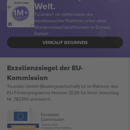
Welt.
VIELEN DANK!
Ticombo® ist mittlerweile die
meistbesuchte Plattform unter allen
Wiederverkaufsplattformen in Europa.
Danke!
VERKAUF BEGINNEN
Exzellenzsiegel der EU-
Kommission
Ticombo GmbH (Muttergesellschaft) ist im Rahmen des
EU-Förderprogramms Horizon 2020 für ihren Vorschlag
Nr. 782393 anerkannt.