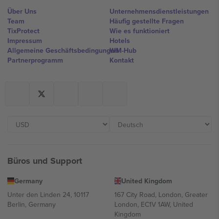
Über Uns
Unternehmensdienstleistungen
Team
Häufig gestellte Fragen
TixProtect
Wie es funktioniert
Impressum
Hotels
Allgemeine Geschäftsbedingungen
WM-Hub
Partnerprogramm
Kontakt
Büros und Support
Germany
United Kingdom
Unter den Linden 24, 10117
167 City Road, London, Greater
Berlin, Germany
London, EC1V 1AW, United
Kingdom