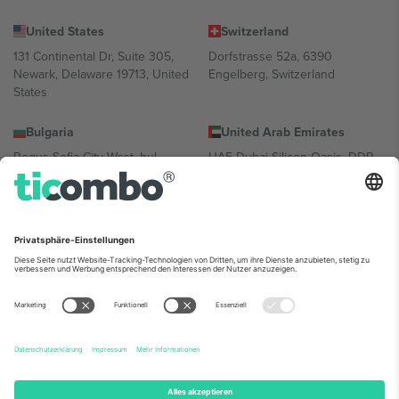
United States
Switzerland
131 Continental Dr, Suite 305,
Dorfstrasse 52a, 6390
Newark, Delaware 19713, United
Engelberg, Switzerland
States
Bulgaria
United Arab Emirates
Regus Sofia City West, bul
UAE Dubai Silicon Oasis, DDP
Totleben 53-55, 1606 Sofia,
Building A1, Office 302, Dubai,
Bulgaria
United Arab Emirates
Mexico
Av Chapultepec 360, Roma
Norte, Cuauhtémoc, 06700
Ciudad de México, CDMX,
Mexico
Die juristische Person des Plattformanbieters kann je nach
Standort, Veranstaltung und/oder Domäne variieren. Weitere
Informationen finden Sie auf der jeweiligen Veranstaltungsseite, im
Impressum und in den Allgemeinen Geschäftsbedingungen.,