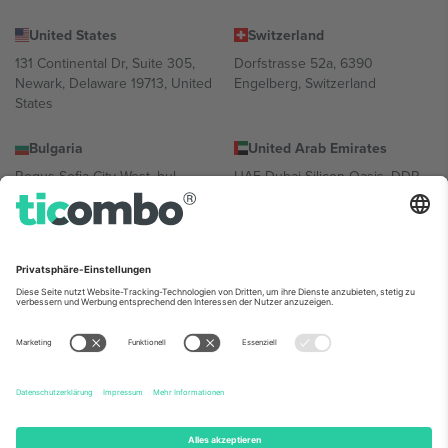
United States
Switzerland
131 Continental Dr, Suite 305,
Dorfstrasse 52a, 6390
Newark, Delaware 19713, United
Engelberg, Switzerland
States
Bulgaria
United Arab Emirates
Regus Sofia City West, bul
UAE Dubai Silicon Oasis, DDP
Totleben 53-55, 1606 Sofia,
Building A1, Office 302, Dubai,
Bulgaria
United Arab Emirates
Mexico
Av Chapultepec 360, Roma
Norte, Cuauhtémoc, 06700
Ciudad de México, CDMX,
Mexico
Die juristische Person des Plattformanbieters kann je nach
Standort, Veranstaltung und/oder Domäne variieren. Weitere
Informationen finden Sie auf der jeweiligen Veranstaltungsseite, im
Impressum und in den Allgemeinen Geschäftsbedingungen.,