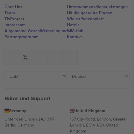
Über Uns
Unternehmensdienstleistungen
Team
Häufig gestellte Fragen
TixProtect
Wie es funktioniert
Impressum
Hotels
Allgemeine Geschäftsbedingungen
WM-Hub
Partnerprogramm
Kontakt
Büros und Support
Germany
United Kingdom
Unter den Linden 24, 10117
167 City Road, London, Greater
Berlin, Germany
London, EC1V 1AW, United
Kingdom