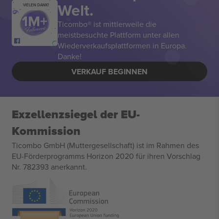
Welt.
VIELEN DANK!
Ticombo® ist mittlerweile die
meistbesuchte Plattform unter allen
Wiederverkaufsplattformen in Europa.
Danke!
VERKAUF BEGINNEN
Exzellenzsiegel der EU-
Kommission
Ticombo GmbH (Muttergesellschaft) ist im Rahmen des
EU-Förderprogramms Horizon 2020 für ihren Vorschlag
Nr. 782393 anerkannt.