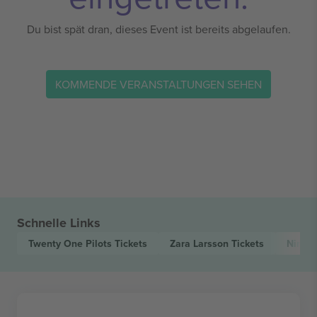
Du bist spät dran, dieses Event ist bereits abgelaufen.
KOMMENDE VERANSTALTUNGEN SEHEN
Schnelle Links
Twenty One Pilots
Tickets
Zara Larsson
Tickets
Nina 