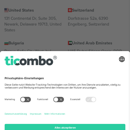
United States
Switzerland
131 Continental Dr, Suite 305,
Dorfstrasse 52a, 6390
Newark, Delaware 19713, United
Engelberg, Switzerland
States
Bulgaria
United Arab Emirates
Regus Sofia City West, bul
UAE Dubai Silicon Oasis, DDP
Totleben 53-55, 1606 Sofia,
Building A1, Office 302, Dubai,
Bulgaria
United Arab Emirates
Mexico
Av Chapultepec 360, Roma
Norte, Cuauhtémoc, 06700
Ciudad de México, CDMX,
Mexico
Die juristische Person des Plattformanbieters kann je nach
Standort, Veranstaltung und/oder Domäne variieren. Weitere
Informationen finden Sie auf der jeweiligen Veranstaltungsseite, im
Impressum und in den Allgemeinen Geschäftsbedingungen.,