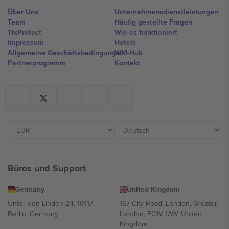
Über Uns
Unternehmensdienstleistungen
Team
Häufig gestellte Fragen
TixProtect
Wie es funktioniert
Impressum
Hotels
Allgemeine Geschäftsbedingungen
WM-Hub
Partnerprogramm
Kontakt
Büros und Support
Germany
United Kingdom
Unter den Linden 24, 10117
167 City Road, London, Greater
Berlin, Germany
London, EC1V 1AW, United
Kingdom