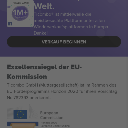
Welt.
VIELEN DANK!
Ticombo® ist mittlerweile die
meistbesuchte Plattform unter allen
Wiederverkaufsplattformen in Europa.
Danke!
VERKAUF BEGINNEN
Exzellenzsiegel der EU-
Kommission
Ticombo GmbH (Muttergesellschaft) ist im Rahmen des
EU-Förderprogramms Horizon 2020 für ihren Vorschlag
Nr. 782393 anerkannt.