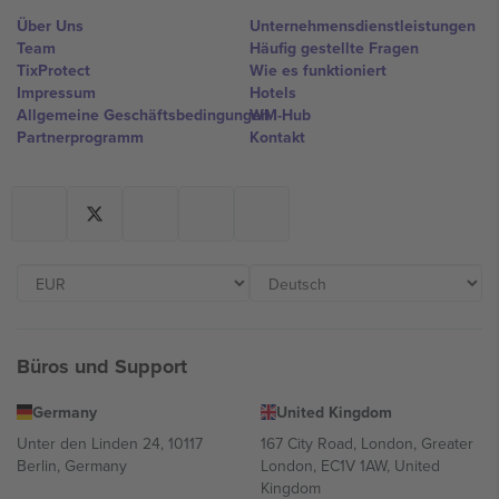
Über Uns
Unternehmensdienstleistungen
Team
Häufig gestellte Fragen
TixProtect
Wie es funktioniert
Impressum
Hotels
Allgemeine Geschäftsbedingungen
WM-Hub
Partnerprogramm
Kontakt
Büros und Support
Germany
United Kingdom
Unter den Linden 24, 10117
167 City Road, London, Greater
Berlin, Germany
London, EC1V 1AW, United
Kingdom