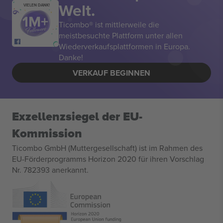
Welt.
VIELEN DANK!
Ticombo® ist mittlerweile die
meistbesuchte Plattform unter allen
Wiederverkaufsplattformen in Europa.
Danke!
VERKAUF BEGINNEN
Exzellenzsiegel der EU-
Kommission
Ticombo GmbH (Muttergesellschaft) ist im Rahmen des
EU-Förderprogramms Horizon 2020 für ihren Vorschlag
Nr. 782393 anerkannt.