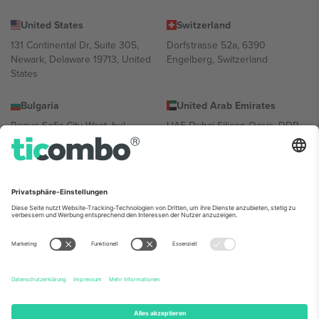
United States
Switzerland
131 Continental Dr, Suite 305,
Dorfstrasse 52a, 6390
Newark, Delaware 19713, United
Engelberg, Switzerland
States
Bulgaria
United Arab Emirates
Regus Sofia City West, bul
UAE Dubai Silicon Oasis, DDP
Totleben 53-55, 1606 Sofia,
Building A1, Office 302, Dubai,
Bulgaria
United Arab Emirates
Mexico
Av Chapultepec 360, Roma
Norte, Cuauhtémoc, 06700
Ciudad de México, CDMX,
Mexico
Die juristische Person des Plattformanbieters kann je nach
Standort, Veranstaltung und/oder Domäne variieren. Weitere
Informationen finden Sie auf der jeweiligen Veranstaltungsseite, im
Impressum und in den Allgemeinen Geschäftsbedingungen.,