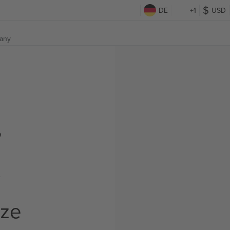
DE
+1
USD
many
,
t
rze