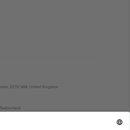
ondon, EC1V 1AW, United Kingdom
Switzerland
ding A1, Office 302, Dubai, United Arab Emirates