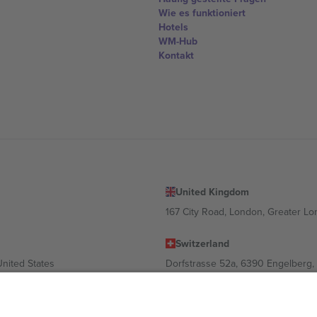
Wie es funktioniert
Hotels
WM-Hub
Kontakt
United Kingdom
167 City Road, London, Greater L
Switzerland
United States
Dorfstrasse 52a, 6390 Engelberg, 
United Arab Emirates
ulgaria
UAE Dubai Silicon Oasis, DDP Buil